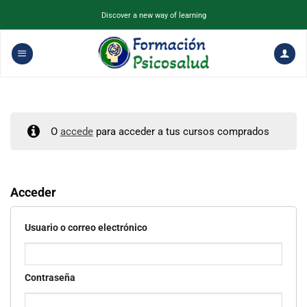
Saltar
Discover a new way of learning
al
contenido
O
accede
para acceder a tus cursos comprados
Acceder
Usuario o correo electrónico
Contraseña