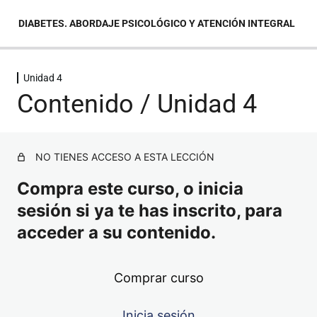
DIABETES. ABORDAJE PSICOLÓGICO Y ATENCIÓN INTEGRAL
Unidad 4
Unidad 1
Contenido / Unidad 4
Unidad 2
Unidad 3
NO TIENES ACCESO A ESTA LECCIÓN
Compra este curso, o inicia
Unidad 4
sesión si ya te has inscrito, para
acceder a su contenido.
Contenido / Unidad 4
Cuestionario / Unidad 4
Comprar curso
Unidad 5
Inicia sesión