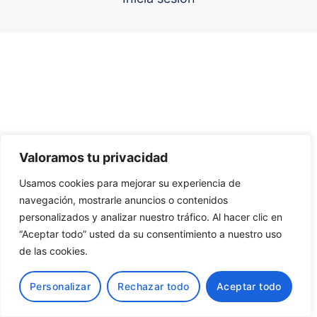
Unidad 6
Unidad 7
Anterior
Siguiente
Unidad 8
Unidad 9
Valoramos tu privacidad
Unidad 10
Usamos cookies para mejorar su experiencia de
navegación, mostrarle anuncios o contenidos
Unidad 11
personalizados y analizar nuestro tráfico. Al hacer clic en
“Aceptar todo” usted da su consentimiento a nuestro uso
de las cookies.
Personalizar
Rechazar todo
Aceptar todo