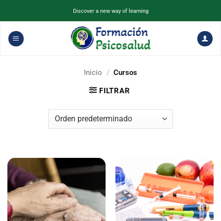
Saltar
Discover a new way of learning
al
contenido
Inicio
/
Cursos
FILTRAR