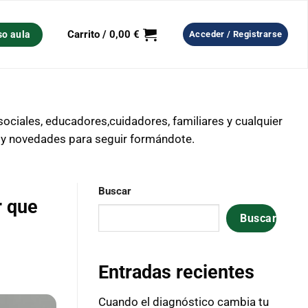
Carrito /
0,00
€
so aula
Acceder / Registrarse
ociales, educadores,cuidadores, familiares y cualquier
s y novedades para seguir formándote.
Buscar
r que
Buscar
Entradas recientes
Cuando el diagnóstico cambia tu