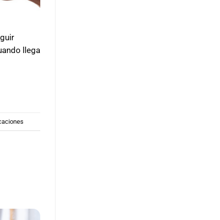
guir
uando llega
caciones