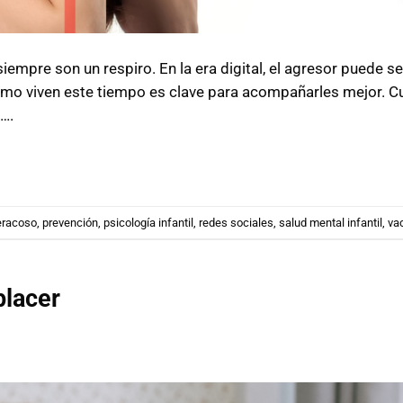
iempre son un respiro. En la era digital, el agresor puede se
 cómo viven este tiempo es clave para acompañarles mejor. C
o….
eracoso
,
prevención
,
psicología infantil
,
redes sociales
,
salud mental infantil
,
va
placer