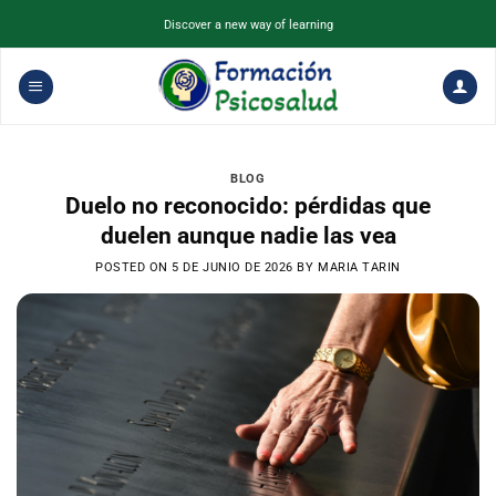
Saltar
Discover a new way of learning
al
contenido
BLOG
Duelo no reconocido: pérdidas que
duelen aunque nadie las vea
POSTED ON
5 DE JUNIO DE 2026
BY
MARIA TARIN