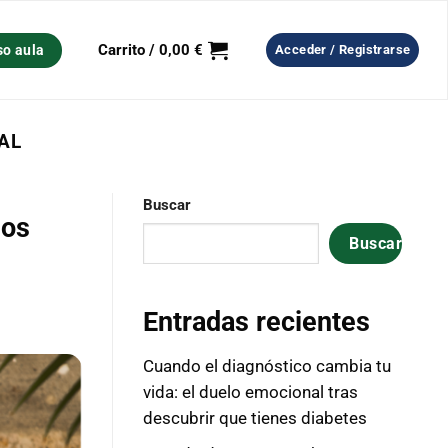
Carrito /
0,00
€
so aula
Acceder / Registrarse
AL
Buscar
nos
Buscar
Entradas recientes
Cuando el diagnóstico cambia tu
vida: el duelo emocional tras
descubrir que tienes diabetes