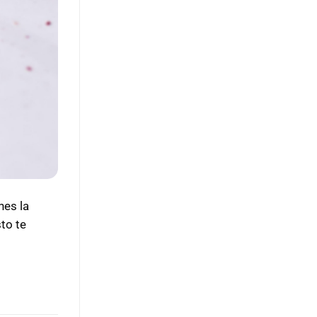
nes la
to te