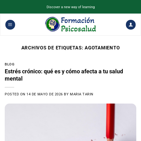
Saltar
Discover a new way of learning
al
contenido
ARCHIVOS DE ETIQUETAS:
AGOTAMIENTO
BLOG
Estrés crónico: qué es y cómo afecta a tu salud
mental
POSTED ON
14 DE MAYO DE 2026
BY
MARIA TARIN