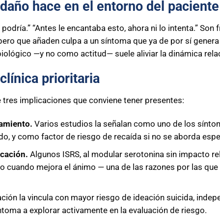
daño hace en el entorno del paciente
, podría.” “Antes le encantaba esto, ahora ni lo intenta.” Son
 pero que añaden culpa a un síntoma que ya de por sí genera
lógico —y no como actitud— suele aliviar la dinámica relac
ínica prioritaria
e tres implicaciones que conviene tener presentes:
tamiento.
Varios estudios la señalan como uno de los sínto
o, y como factor de riesgo de recaída si no se aborda espe
icación.
Algunos ISRS, al modular serotonina sin impacto re
so cuando mejora el ánimo — una de las razones por las que 
ación la vincula con mayor riesgo de ideación suicida, ind
íntoma a explorar activamente en la evaluación de riesgo.