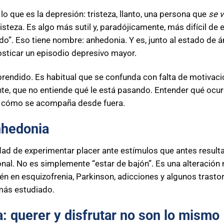
o que es la depresión: tristeza, llanto, una persona que
se v
teza. Es algo más sutil y, paradójicamente, más difícil de e
odo”. Eso tiene nombre: anhedonia. Y es, junto al estado de
osticar un episodio depresivo mayor.
rendido. Es habitual que se confunda con falta de motivació
te, que no entiende qué le está pasando. Entender qué ocu
y cómo se acompaña desde fuera.
nhedonia
d de experimentar placer ante estímulos que antes resultaba
ional. No es simplemente “estar de bajón”. Es una alteració
n en esquizofrenia, Parkinson, adicciones y algunos trastor
más estudiado.
: querer y disfrutar no son lo mismo