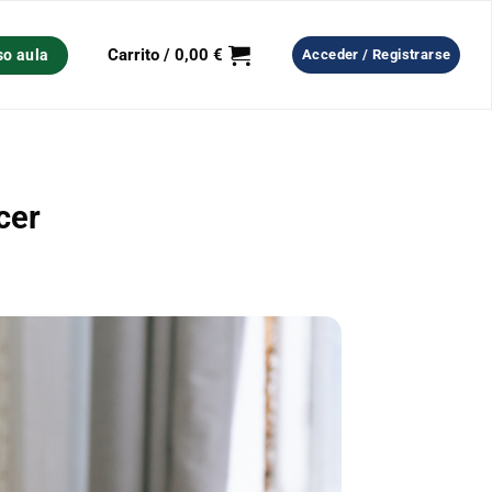
Carrito /
0,00
€
so aula
Acceder / Registrarse
cer