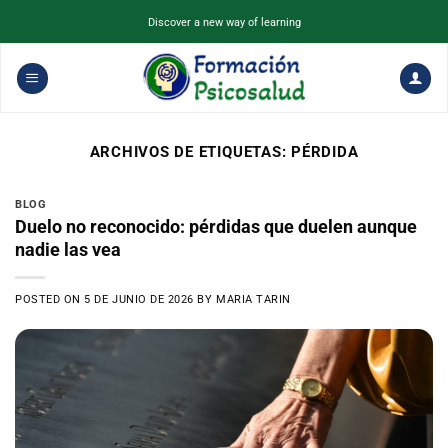
Saltar
Discover a new way of learning
al
contenido
ARCHIVOS DE ETIQUETAS:
PÉRDIDA
BLOG
Duelo no reconocido: pérdidas que duelen aunque
nadie las vea
POSTED ON
5 DE JUNIO DE 2026
BY
MARIA TARIN