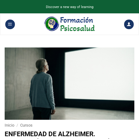
Saltar
Discover a new way of learning
al
contenido
Inicio
/
Cursos
ENFERMEDAD DE ALZHEIMER.