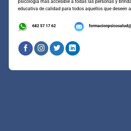
psicología más accesible a todas las personas y brind
educativa de calidad para todos aquellos que deseen a
682 57 17 62
formacionpsicosalud