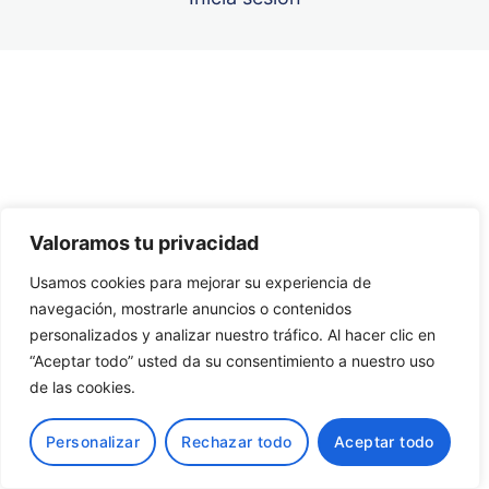
Unidad 6
Unidad 7
Anterior
Siguiente
Unidad 8
Unidad 9
Valoramos tu privacidad
Unidad 10
Usamos cookies para mejorar su experiencia de
navegación, mostrarle anuncios o contenidos
Unidad 11
personalizados y analizar nuestro tráfico. Al hacer clic en
“Aceptar todo” usted da su consentimiento a nuestro uso
Unidad 12
de las cookies.
Personalizar
Rechazar todo
Aceptar todo