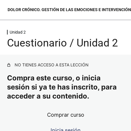
DOLOR CRÓNICO. GESTIÓN DE LAS EMOCIONES E INTERVENCIÓ
Unidad 2
Unidad 1
Cuestionario / Unidad 2
Unidad 2
NO TIENES ACCESO A ESTA LECCIÓN
Contenido / Unidad 2
Compra este curso, o inicia
Cuestionario / Unidad 2
sesión si ya te has inscrito, para
Unidad 3
acceder a su contenido.
Unidad 4
Comprar curso
Unidad 5
Inicia sesión