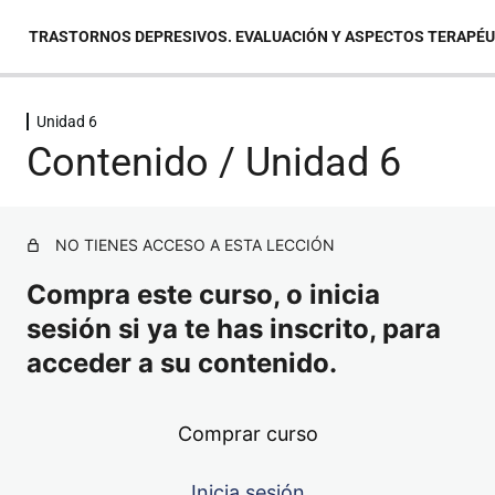
TRASTORNOS DEPRESIVOS. EVALUACIÓN Y ASPECTOS TERAPÉ
Unidad 6
Unidad 1
Contenido / Unidad 6
Unidad 2
Unidad 3
NO TIENES ACCESO A ESTA LECCIÓN
Compra este curso, o inicia
Unidad 4
sesión si ya te has inscrito, para
Unidad 5
acceder a su contenido.
Unidad 6
Comprar curso
Contenido / Unidad 6
Inicia sesión