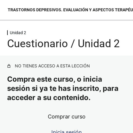
TRASTORNOS DEPRESIVOS. EVALUACIÓN Y ASPECTOS TERAPÉ
Unidad 2
Unidad 1
Cuestionario / Unidad 2
Unidad 2
NO TIENES ACCESO A ESTA LECCIÓN
Contenido / Unidad 2
Compra este curso, o inicia
Cuestionario / Unidad 2
sesión si ya te has inscrito, para
Unidad 3
acceder a su contenido.
Unidad 4
Comprar curso
Unidad 5
Inicia sesión