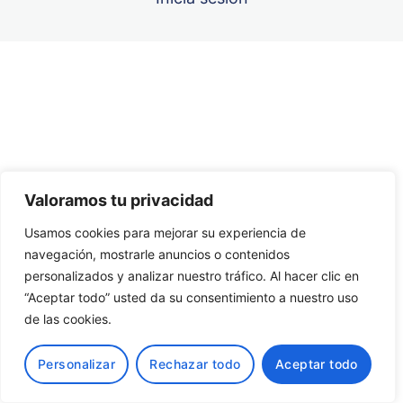
Unidad 5
Unidad 6
Anterior
Siguiente
Unidad 7
Unidad 8
Valoramos tu privacidad
Unidad 9
Usamos cookies para mejorar su experiencia de
Unidad 10
navegación, mostrarle anuncios o contenidos
personalizados y analizar nuestro tráfico. Al hacer clic en
“Aceptar todo” usted da su consentimiento a nuestro uso
de las cookies.
Personalizar
Rechazar todo
Aceptar todo