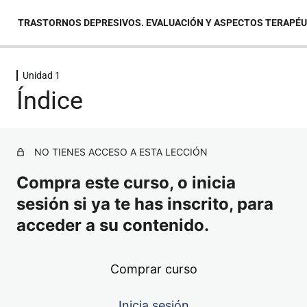
TRASTORNOS DEPRESIVOS. EVALUACIÓN Y ASPECTOS TERAPÉ
Unidad 1
Unidad 1
Índice
Índice
Contenido / Unidad 1
NO TIENES ACCESO A ESTA LECCIÓN
Compra este curso, o inicia
Cuestionario / Unidad 1
sesión si ya te has inscrito, para
Unidad 2
acceder a su contenido.
Unidad 3
Comprar curso
Unidad 4
Inicia sesión