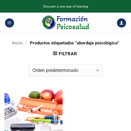
Saltar
Discover a new way of learning
al
contenido
Inicio
/
Productos etiquetados “abordaje psicológico”
FILTRAR