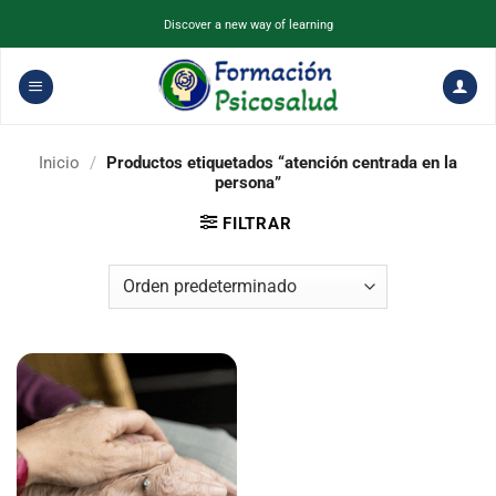
Saltar
Discover a new way of learning
al
contenido
Inicio
/
Productos etiquetados “atención centrada en la
persona”
FILTRAR