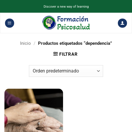
Saltar
Discover a new way of learning
al
contenido
Inicio
/
Productos etiquetados “dependencia”
FILTRAR