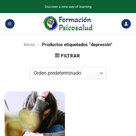
Saltar
Discover a new way of learning
al
contenido
Inicio
/
Productos etiquetados “depresión”
FILTRAR