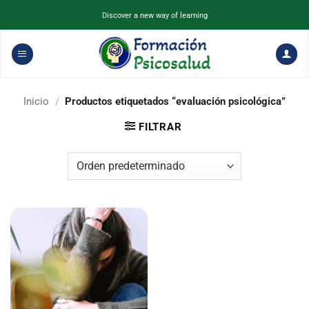
Saltar
Discover a new way of learning
al
contenido
Inicio
/
Productos etiquetados “evaluación psicológica”
FILTRAR