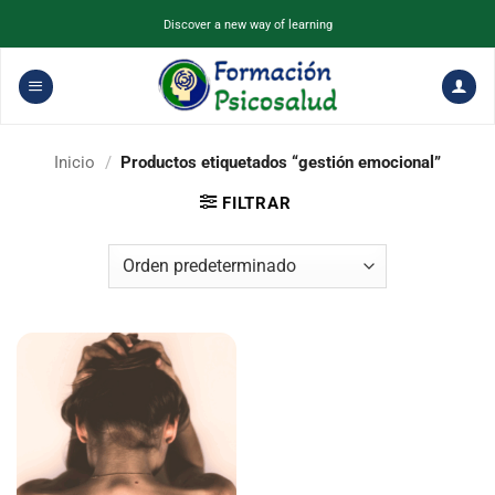
Saltar
Discover a new way of learning
al
contenido
Inicio
/
Productos etiquetados “gestión emocional”
FILTRAR