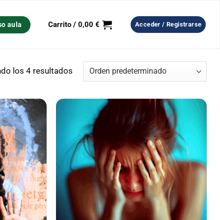
Carrito /
0,00
€
so aula
Acceder / Registrarse
do los 4 resultados