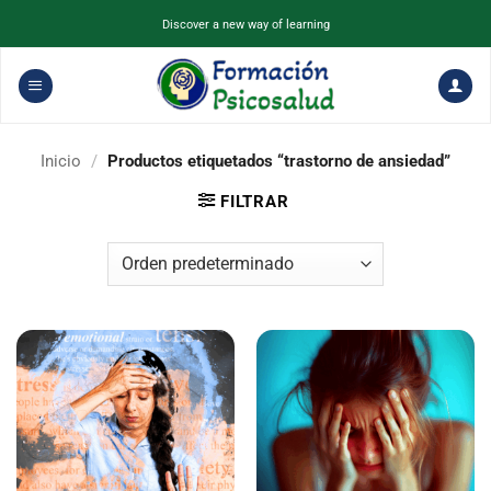
Saltar
Discover a new way of learning
al
contenido
Inicio
/
Productos etiquetados “trastorno de ansiedad”
FILTRAR