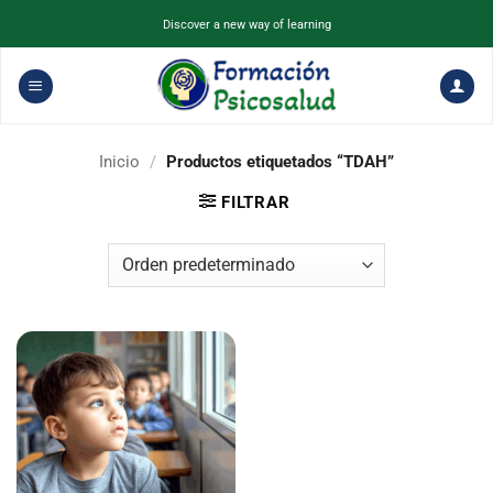
Saltar
Discover a new way of learning
al
contenido
Inicio
/
Productos etiquetados “TDAH”
FILTRAR