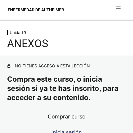
ENFERMEDAD DE ALZHEIMER
Unidad 9
Unidad 1
ANEXOS
Unidad 2
Unidad 3
NO TIENES ACCESO A ESTA LECCIÓN
Compra este curso, o inicia
Unidad 4
sesión si ya te has inscrito, para
Unidad 5
acceder a su contenido.
Unidad 6
Comprar curso
Unidad 7
Inicia sesión