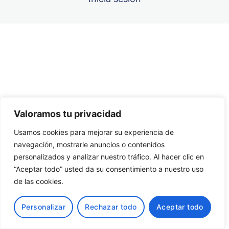
Unidad 8
Unidad 9
Anterior
Siguiente
GLOSARIO
BIBLIOGRAFÍA
Valoramos tu privacidad
ANEXOS
Usamos cookies para mejorar su experiencia de
CUADERNO DE JUEGOS Y PASATIEMPOS PARA
navegación, mostrarle anuncios o contenidos
EJERCITAR EL CEREBRO (Fundación Pascual Maragall)
personalizados y analizar nuestro tráfico. Al hacer clic en
Unidad 10
“Aceptar todo” usted da su consentimiento a nuestro uso
de las cookies.
Personalizar
Rechazar todo
Aceptar todo