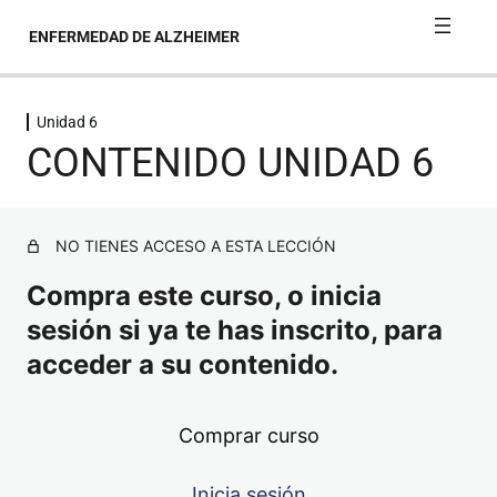
ENFERMEDAD DE ALZHEIMER
Unidad 6
Unidad 1
CONTENIDO UNIDAD 6
Unidad 2
Unidad 3
NO TIENES ACCESO A ESTA LECCIÓN
Compra este curso, o inicia
Unidad 4
sesión si ya te has inscrito, para
Unidad 5
acceder a su contenido.
Unidad 6
Comprar curso
CONTENIDO UNIDAD 6
Inicia sesión