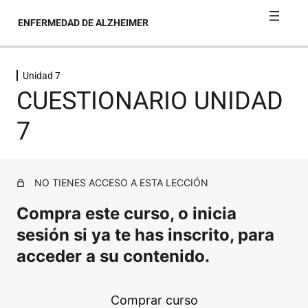
ENFERMEDAD DE ALZHEIMER
Unidad 7
Unidad 1
CUESTIONARIO UNIDAD
Unidad 2
7
Unidad 3
NO TIENES ACCESO A ESTA LECCIÓN
Unidad 4
Compra este curso, o inicia
Unidad 5
sesión si ya te has inscrito, para
acceder a su contenido.
Unidad 6
Unidad 7
Comprar curso