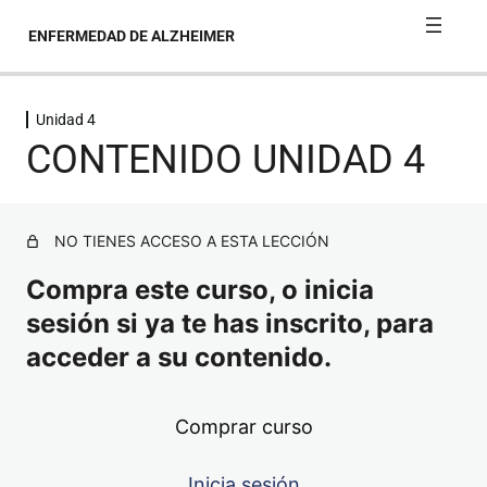
ENFERMEDAD DE ALZHEIMER
Unidad 4
Unidad 1
CONTENIDO UNIDAD 4
Unidad 2
Unidad 3
NO TIENES ACCESO A ESTA LECCIÓN
Compra este curso, o inicia
Unidad 4
sesión si ya te has inscrito, para
acceder a su contenido.
CONTENIDO UNIDAD 4
CUESTIONARIO UNIDAD 4
Comprar curso
Unidad 5
Inicia sesión